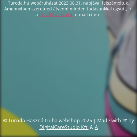
Turoda.hu webáruházat 2023.08.31. napjával felszámoltuk.
Amennyiben szeretnéd átvenni minden tudásunkkal együtt, írj
a
hello@turoda.hu
e-mail címre.
© Turoda Használtruha webshop 2025 | Made with 💚 by
DigitalCareStudio Kft.
&
A