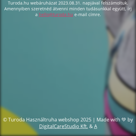
Turoda.hu webáruházat 2023.08.31. napjával felszámoltuk.
Amennyiben szeretnéd átvenni minden tudásunkkal együtt, írj
a
hello@turoda.hu
e-mail címre.
© Turoda Használtruha webshop 2025 | Made with 💚 by
DigitalCareStudio Kft.
&
A